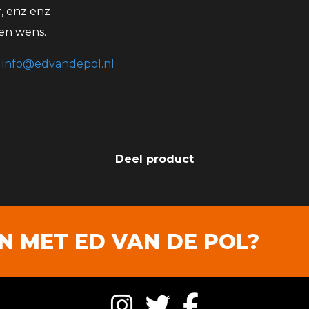
, enz enz
gen wens.
r
info@edvandepol.nl
Deel product
 MET ED VAN DE POL?