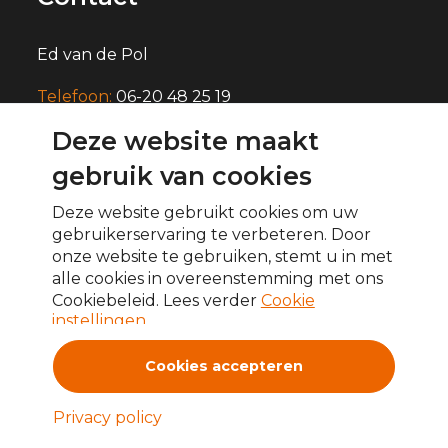
Ed van de Pol
Telefoon:
06-20 48 25 19
Deze website maakt
E-mail:
info@edvandepol.nl
gebruik van cookies
Deze website gebruikt cookies om uw
gebruikerservaring te verbeteren. Door
onze website te gebruiken, stemt u in met
alle cookies in overeenstemming met ons
Cookiebeleid. Lees verder
Cookie
instellingen
Cookies accepteren
Copyright 2025 - Ed van de Pol
Privacy policy
Algemene voorwaarden
Privacy Policy